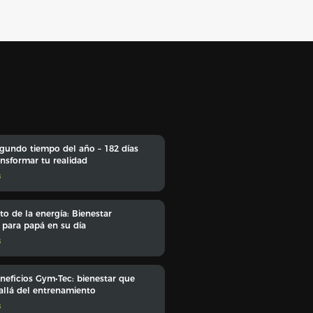
gundo tiempo del año – 182 días
ansformar tu realidad
s
to de la energía: Bienestar
l para papá en su día
s
eficios Gym•Tec: bienestar que
allá del entrenamiento
s