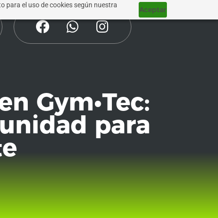
nto para el uso de cookies según nuestra
Aceptar
 en Gym•Tec:
munidad para
te