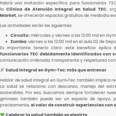
habrá una invitación específica para funcionarios T
la
Clínica de Atención Integral en Salud TEC
, or
Market
, se ofrecerán espacios gratuitos de mediodía e
Las actividades serán las siguientes:
Circuito:
miércoles y viernes a las 12:00 md en Gy
Zumba:
viernes a las 12:00 md en el aula 02 de Dep
Es importante tenerlo claro: este beneficio aplic
funcionarios TEC debidamente identificados con c
comunicación ordenada, transparente y respetuosa con c
Salud integral en Gym•Tec: más que entrenar
Hablar de salud integral en Gym•Tec también implica rec
La salud se relaciona con descanso, manejo del estr
sostenibles. Por eso, buscamos siempre fortalecer nuest
gimnasio también puede ser un espacio de apoyo, pe
precisamente,
el valor de construir experiencias con 
Celebrar la salud también es elegirte