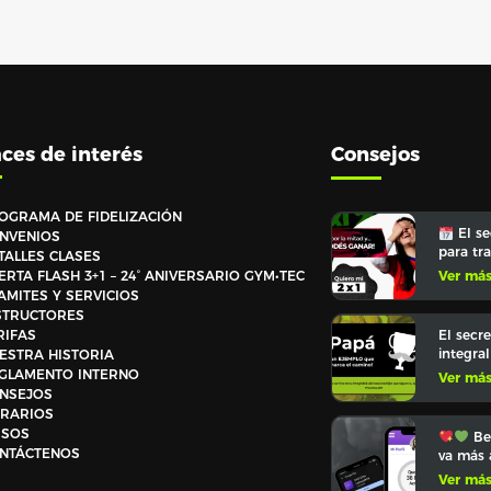
ces de interés
Consejos
OGRAMA DE FIDELIZACIÓN
El se
NVENIOS
para tr
TALLES CLASES
ERTA FLASH 3+1 – 24° ANIVERSARIO GYM•TEC
Ver má
AMITES Y SERVICIOS
STRUCTORES
El secre
RIFAS
integra
ESTRA HISTORIA
GLAMENTO INTERNO
Ver má
NSEJOS
RARIOS
ISOS
Ben
NTÁCTENOS
va más 
Ver má