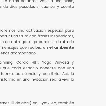
 En otras palabras: venir a una clase,
 de días pesados sí cuenta, y cuenta
ndremos una activación especial para
rtir una fruta con frases inspiradoras,
olo de entregar algo bonito; se trata de
 mensajes que recibís, en
el ambiente
ntrenás acompañado.
nning, Cardio HIIT, Yoga Vinyasa y
 es que cada espacio conecte con una
fuerza, constancia y equilibrio. Así, la
sforma en una invitación real a vivir la
viernes 10 de abril) en Gym•Tec, también