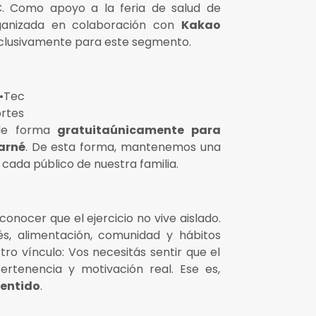
EC. Como apoyo a la feria de salud de
ganizada en colaboración con
Kakao
xclusivamente para este segmento.
m•Tec
ortes
a de forma
gratuita
únicamente para
arné
. De esta forma, mantenemos una
ada público de nuestra familia.
onocer que el ejercicio no vive aislado.
és, alimentación, comunidad y hábitos
ro vínculo: Vos necesitás sentir que el
rtenencia y motivación real. Ese es,
sentido
.