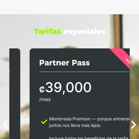
Tarifas
especiales
Partner Pass
39,000
₡
/mes
Membresía Premium — porque entrenar
juntos nos lleva más lejos.
Incluye todos los beneficios de la tarifa